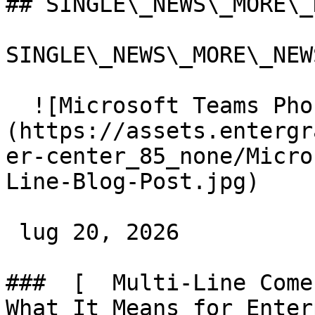
## SINGLE\_NEWS\_MORE\_
SINGLE\_NEWS\_MORE\_NEW
  ![Microsoft Teams Phone Multi Line Blog Post]
(https://assets.entergr
er-center_85_none/Micro
Line-Blog-Post.jpg) 

 lug 20, 2026 

###  [  Multi-Line Come
What It Means for Enter