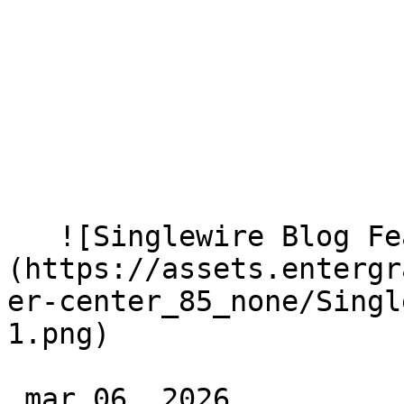
   ![Singlewire Blog Feature Image 1]
(https://assets.entergr
er-center_85_none/Singl
1.png) 

 mar 06, 2026 
