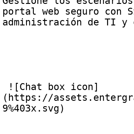
Gestione los escenarios
portal web seguro con S
administración de TI y 
 ![Chat box icon]
(https://assets.entergr
9%403x.svg) 
