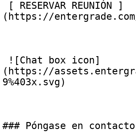
 [ RESERVAR REUNIÓN ]
(https://entergrade.com
 ![Chat box icon]
(https://assets.entergr
9%403x.svg) 

### Póngase en contacto