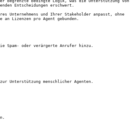
er begrenzte bedingte Logik, was die Unterstützung von 
enden Entscheidungen erschwert.

res Unternehmens und Ihrer Stakeholder anpasst, ohne 
e an Lizenzen pro Agent gebunden.

ie Spam- oder verärgerte Anrufer hinzu.

zur Unterstützung menschlicher Agenten.

n.
