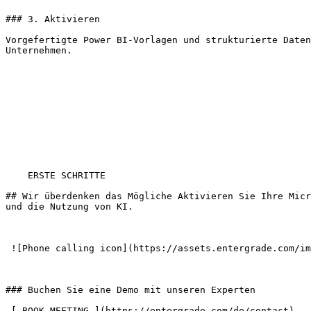
### 3. Aktivieren

Vorgefertigte Power BI-Vorlagen und strukturierte Daten
Unternehmen.

    ERSTE SCHRITTE

## Wir überdenken das Mögliche Aktivieren Sie Ihre Micr
und die Nutzung von KI.

 ![Phone calling icon](https://assets.entergrade.com/images/Phone-calling-icon.png) 

### Buchen Sie eine Demo mit unseren Experten

 [ BOOK MEETING ](https://entergrade.com/de/contact) 
