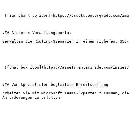
 ![Bar chart up icon](https://assets.entergrade.com/images/Bar-chart-up-icon.png) 

### Sicheres Verwaltungsportal

Verwalten Sie Routing-Szenarien in einem sicheren, SSO-
 ![Chat box icon](https://assets.entergrade.com/images/Asset-9%403x.svg) 

### Von Spezialisten begleitete Bereitstellung

Arbeiten Sie mit Microsoft Teams-Experten zusammen, die
Anforderungen zu erfüllen.
