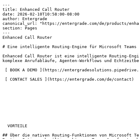
---

title: Enhanced Call Router

date: 2026-02-10T10:58:00-08:00

author: Entergrade

canonical_url: "https://entergrade.com/de/products/enha
section: Pages

---

Enhanced Call Router

# Eine intelligente Routing-Engine für Microsoft Teams

Enhanced Call Router ist eine intelligente Routing-Engi
komplexe Anrufabläufe, Agenten-Workflows und Echtzeitbe
 [ BOOK A DEMO ](https://entergradesolutions.pipedrive.com/scheduler/4xpLjxFK/discovery-meeting) 

 [ CONTACT SALES ](https://entergrade.com/de/contact) 

  VORTEILE

## Über die nativen Routing-Funktionen von Microsoft Te