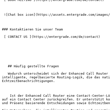
 ![Chat box icon](https://assets.entergrade.com/images/Asset-9%403x.svg) 

### Kontaktieren Sie unser Team

 [ CONTACT US ](https://entergrade.com/de/contact) 

   ## Häufig gestellte Fragen

   Wodurch unterscheidet sich der Enhanced Call Router von Anrufwarteschlangen und automatischen Telefonzentralen?     Der Enhanced Call Router bietet eine 
intelligente, regelbasierte Routing-Logik, die das nati
Echtzeitbenachrichtigungen.

    Ist der Enhanced Call Router eine Contact-Center-Lösung?     Der Enhanced Call Router bietet viele der erweiterten Routing-Funktionen, für die Unternehmen häufig 
auf ein Contact Center zurückgreifen. Er unterstützt ko
und Präsenz basierende Entscheidungen sowie Echtzeitben