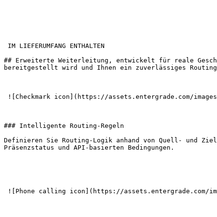
 IM LIEFERUMFANG ENTHALTEN

## Erweiterte Weiterleitung, entwickelt für reale Gesch
bereitgestellt wird und Ihnen ein zuverlässiges Routing
 ![Checkmark icon](https://assets.entergrade.com/images/Checkmark-icon.png) 

### Intelligente Routing-Regeln

Definieren Sie Routing-Logik anhand von Quell- und Ziel
Präsenzstatus und API-basierten Bedingungen.

 ![Phone calling icon](https://assets.entergrade.com/images/Phone-calling-icon.png) 
