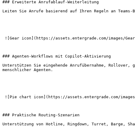
### Erweiterte Anrufablauf-Weiterleitung

Leiten Sie Anrufe basierend auf Ihren Regeln an Teams-B
 ![Gear icon](https://assets.entergrade.com/images/Gear-icon.png) 

### Agenten-Workflows mit Copilot-Aktivierung

Unterstützen Sie eingehende Anrufübernahme, Rollover, g
menschlicher Agenten.

 ![Pie chart icon](https://assets.entergrade.com/images/Pie-chart-icon.png) 

### Praktische Routing-Szenarien

Unterstützung von Hotline, Ringdown, Turret, Barge, Sha